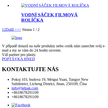
VODNÍ SÁČEK FILMOVÁ
ROLÍČKA
1
2
Další >
>>
Strana 1 / 2
V případě dotazů na naše produkty nebo ceník nám zanechte svůj e-
mail a my se vám do 24 hodin ozveme.
Váš partner pro plasty.
POPTÁVKA HNED
KONTAKTUJTE NÁS
Pokoj 103, budova 19, Meigui Yuan, Tangye New
Subdistrict, Licheng District, Jinan, 250109, Čína
info@lglpak.com
+8618678291109
+8618678291109