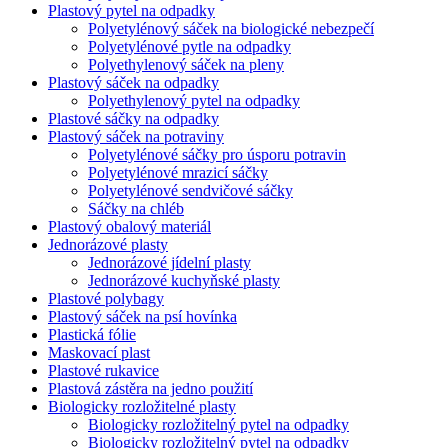
Plastový pytel na odpadky
Polyetylénový sáček na biologické nebezpečí
Polyetylénové pytle na odpadky
Polyethylenový sáček na pleny
Plastový sáček na odpadky
Polyethylenový pytel na odpadky
Plastové sáčky na odpadky
Plastový sáček na potraviny
Polyetylénové sáčky pro úsporu potravin
Polyetylénové mrazicí sáčky
Polyetylénové sendvičové sáčky
Sáčky na chléb
Plastový obalový materiál
Jednorázové plasty
Jednorázové jídelní plasty
Jednorázové kuchyňské plasty
Plastové polybagy
Plastový sáček na psí hovínka
Plastická fólie
Maskovací plast
Plastové rukavice
Plastová zástěra na jedno použití
Biologicky rozložitelné plasty
Biologicky rozložitelný pytel na odpadky
Biologicky rozložitelný pytel na odpadky