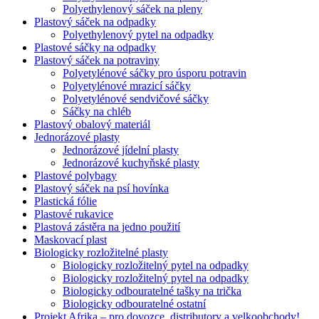
Polyethylenový sáček na pleny
Plastový sáček na odpadky
Polyethylenový pytel na odpadky
Plastové sáčky na odpadky
Plastový sáček na potraviny
Polyetylénové sáčky pro úsporu potravin
Polyetylénové mrazicí sáčky
Polyetylénové sendvičové sáčky
Sáčky na chléb
Plastový obalový materiál
Jednorázové plasty
Jednorázové jídelní plasty
Jednorázové kuchyňské plasty
Plastové polybagy
Plastový sáček na psí hovínka
Plastická fólie
Plastové rukavice
Plastová zástěra na jedno použití
Maskovací plast
Biologicky rozložitelné plasty
Biologicky rozložitelný pytel na odpadky
Biologicky rozložitelný pytel na odpadky
Biologicky odbouratelné tašky na trička
Biologicky odbouratelné ostatní
Projekt Afrika – pro dovozce, distributory a velkoobchody!