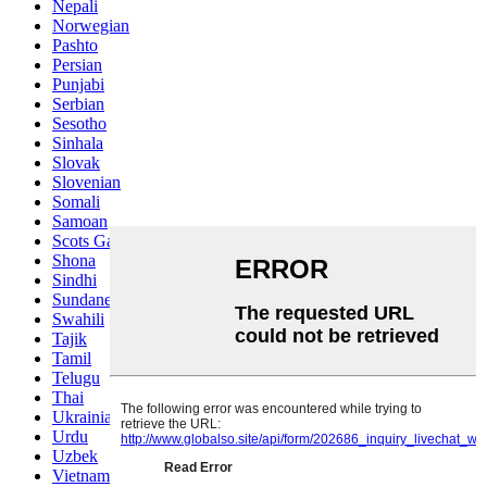
Nepali
Norwegian
Pashto
Persian
Punjabi
Serbian
Sesotho
Sinhala
Slovak
Slovenian
Somali
Samoan
Scots Gaelic
Shona
Sindhi
Sundanese
Swahili
Tajik
Tamil
Telugu
Thai
Ukrainian
Urdu
Uzbek
Vietnamese