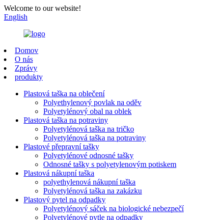
Welcome to our website!
English
Domov
O nás
Zprávy
produkty
Plastová taška na oblečení
Polyethylenový povlak na oděv
Polyetylénový obal na oblek
Plastová taška na potraviny
Polyetylénová taška na tričko
Polyetylénová taška na potraviny
Plastové přepravní tašky
Polyetylénové odnosné tašky
Odnosné tašky s polyetylenovým potiskem
Plastová nákupní taška
polyethylenová nákupní taška
Polyetylénová taška na zakázku
Plastový pytel na odpadky
Polyetylénový sáček na biologické nebezpečí
Polyetylénové pytle na odpadky