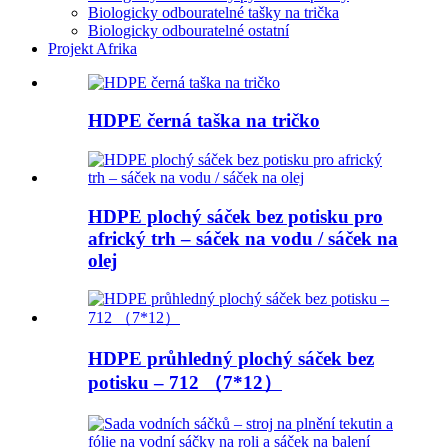
Biologicky odbouratelné tašky na trička
Biologicky odbouratelné ostatní
Projekt Afrika
HDPE černá taška na tričko
HDPE plochý sáček bez potisku pro
africký trh – sáček na vodu / sáček na
olej
HDPE průhledný plochý sáček bez
potisku – 712 （7*12）