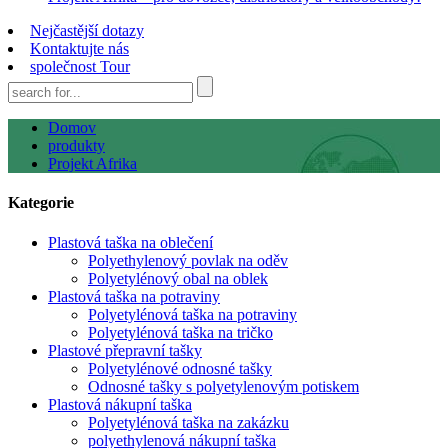
Nejčastější dotazy
Kontaktujte nás
společnost Tour
Domov
produkty
Projekt Afrika
Kategorie
Plastová taška na oblečení
Polyethylenový povlak na oděv
Polyetylénový obal na oblek
Plastová taška na potraviny
Polyetylénová taška na potraviny
Polyetylénová taška na tričko
Plastové přepravní tašky
Polyetylénové odnosné tašky
Odnosné tašky s polyetylenovým potiskem
Plastová nákupní taška
Polyetylénová taška na zakázku
polyethylenová nákupní taška