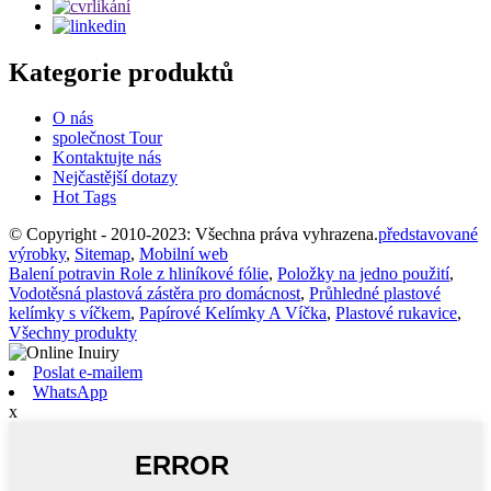
Kategorie produktů
O nás
společnost Tour
Kontaktujte nás
Nejčastější dotazy
Hot Tags
© Copyright - 2010-2023: Všechna práva vyhrazena.
představované
výrobky
,
Sitemap
,
Mobilní web
Balení potravin Role z hliníkové fólie
,
Položky na jedno použití
,
Vodotěsná plastová zástěra pro domácnost
,
Průhledné plastové
kelímky s víčkem
,
Papírové Kelímky A Víčka
,
Plastové rukavice
,
Všechny produkty
Poslat e-mailem
WhatsApp
x