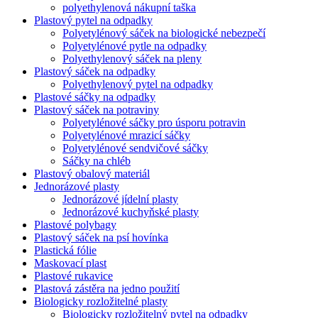
polyethylenová nákupní taška
Plastový pytel na odpadky
Polyetylénový sáček na biologické nebezpečí
Polyetylénové pytle na odpadky
Polyethylenový sáček na pleny
Plastový sáček na odpadky
Polyethylenový pytel na odpadky
Plastové sáčky na odpadky
Plastový sáček na potraviny
Polyetylénové sáčky pro úsporu potravin
Polyetylénové mrazicí sáčky
Polyetylénové sendvičové sáčky
Sáčky na chléb
Plastový obalový materiál
Jednorázové plasty
Jednorázové jídelní plasty
Jednorázové kuchyňské plasty
Plastové polybagy
Plastový sáček na psí hovínka
Plastická fólie
Maskovací plast
Plastové rukavice
Plastová zástěra na jedno použití
Biologicky rozložitelné plasty
Biologicky rozložitelný pytel na odpadky