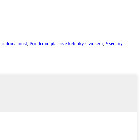
pro domácnost
,
Průhledné plastové kelímky s víčkem
,
Všechny