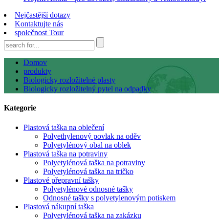
Nejčastější dotazy
Kontaktujte nás
společnost Tour
Domov
produkty
Biologicky rozložitelné plasty
Biologicky rozložitelný pytel na odpadky
Kategorie
Plastová taška na oblečení
Polyethylenový povlak na oděv
Polyetylénový obal na oblek
Plastová taška na potraviny
Polyetylénová taška na potraviny
Polyetylénová taška na tričko
Plastové přepravní tašky
Polyetylénové odnosné tašky
Odnosné tašky s polyetylenovým potiskem
Plastová nákupní taška
Polyetylénová taška na zakázku