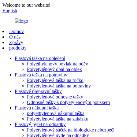
Welcome to our website!
English
Domov
O nás
Zprávy
produkty
Plastová taška na oblečení
Polyethylenový povlak na oděv
Polyetylénový obal na oblek
Plastová taška na potraviny
Polyetylénová taška na tričko
Polyetylénová taška na potraviny
Plastové přepravní tašky
Polyetylénové odnosné tašky
Odnosné tašky s polyetylenovým potiskem
Plastová nákupní taška
polyethylenová nákupní taška
Polyetylénová taška na zakázku
Plastový pytel na odpadky
Polyetylénový sáček na biologické nebezpečí
Polyetylénové pytle na odpadky