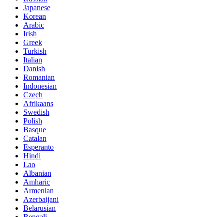
Japanese
Korean
Arabic
Irish
Greek
Turkish
Italian
Danish
Romanian
Indonesian
Czech
Afrikaans
Swedish
Polish
Basque
Catalan
Esperanto
Hindi
Lao
Albanian
Amharic
Armenian
Azerbaijani
Belarusian
Bengali