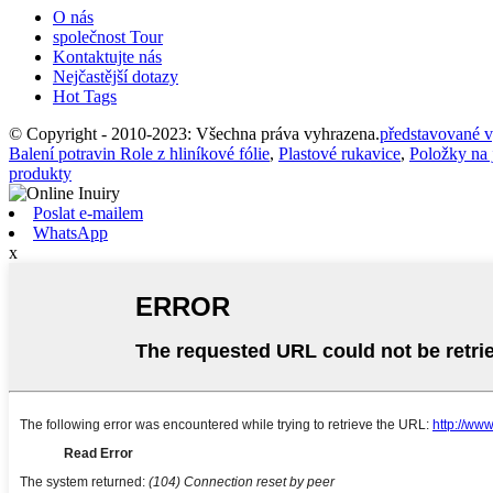
O nás
společnost Tour
Kontaktujte nás
Nejčastější dotazy
Hot Tags
© Copyright - 2010-2023: Všechna práva vyhrazena.
představované 
Balení potravin Role z hliníkové fólie
,
Plastové rukavice
,
Položky na 
produkty
Poslat e-mailem
WhatsApp
x