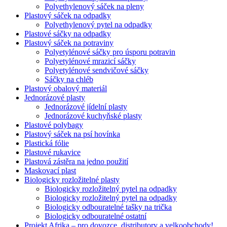
Polyethylenový sáček na pleny
Plastový sáček na odpadky
Polyethylenový pytel na odpadky
Plastové sáčky na odpadky
Plastový sáček na potraviny
Polyetylénové sáčky pro úsporu potravin
Polyetylénové mrazicí sáčky
Polyetylénové sendvičové sáčky
Sáčky na chléb
Plastový obalový materiál
Jednorázové plasty
Jednorázové jídelní plasty
Jednorázové kuchyňské plasty
Plastové polybagy
Plastový sáček na psí hovínka
Plastická fólie
Plastové rukavice
Plastová zástěra na jedno použití
Maskovací plast
Biologicky rozložitelné plasty
Biologicky rozložitelný pytel na odpadky
Biologicky rozložitelný pytel na odpadky
Biologicky odbouratelné tašky na trička
Biologicky odbouratelné ostatní
Projekt Afrika – pro dovozce, distributory a velkoobchody!