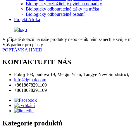
Biologicky rozložitelný pytel na odpadky
Biologicky odbouratelné tašky na trička
Biologicky odbouratelné ostatní
Projekt Afrika
V případě dotazů na naše produkty nebo ceník nám zanechte svůj e-
Váš partner pro plasty.
POPTÁVKA HNED
KONTAKTUJTE NÁS
Pokoj 103, budova 19, Meigui Yuan, Tangye New Subdistrict, L
info@lglpak.com
+8618678291109
+8618678291109
Kategorie produktů