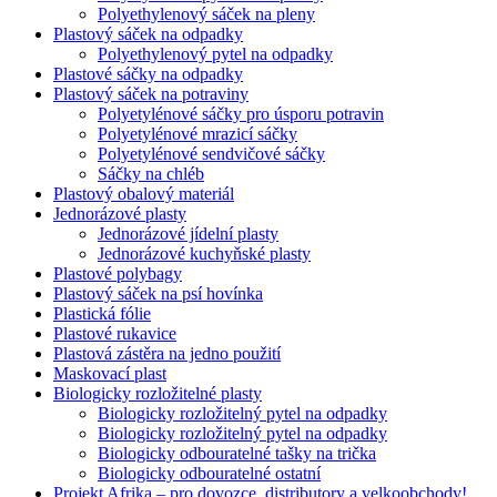
Polyethylenový sáček na pleny
Plastový sáček na odpadky
Polyethylenový pytel na odpadky
Plastové sáčky na odpadky
Plastový sáček na potraviny
Polyetylénové sáčky pro úsporu potravin
Polyetylénové mrazicí sáčky
Polyetylénové sendvičové sáčky
Sáčky na chléb
Plastový obalový materiál
Jednorázové plasty
Jednorázové jídelní plasty
Jednorázové kuchyňské plasty
Plastové polybagy
Plastový sáček na psí hovínka
Plastická fólie
Plastové rukavice
Plastová zástěra na jedno použití
Maskovací plast
Biologicky rozložitelné plasty
Biologicky rozložitelný pytel na odpadky
Biologicky rozložitelný pytel na odpadky
Biologicky odbouratelné tašky na trička
Biologicky odbouratelné ostatní
Projekt Afrika – pro dovozce, distributory a velkoobchody!