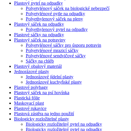
Plastový pytel na odpadky
Polyetylénový sáček na biologické nebezpečí
Polyetylénové pytle na odpadky
Polyethylenový sáček na pleny
Plastový sáček na odpadky
Polyethylenový pytel na odpadky
Plastové sáčky na odpadky
Plastový sáček na potraviny
Polyetylénové sáčky pro úsporu potravin
Polyetylénové mrazicí sáčky
Polyetylénové sendvičové sáčky
Sáčky na chléb
Plastový obalový materiál
Jednorázové plasty
Jednorázové jídelní plasty
Jednorázové kuchyňské plasty
Plastové polybagy
Plastový sáček na psí hovínka
Plastická fólie
Maskovací plast
Plastové rukavice
Plastová zástěra na jedno použití
Biologicky rozložitelné plasty
Biologicky rozložitelný pytel na odpadky
Biologicky rozložitelný pytel na odpadky