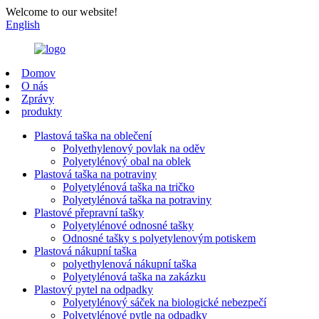
Welcome to our website!
English
Domov
O nás
Zprávy
produkty
Plastová taška na oblečení
Polyethylenový povlak na oděv
Polyetylénový obal na oblek
Plastová taška na potraviny
Polyetylénová taška na tričko
Polyetylénová taška na potraviny
Plastové přepravní tašky
Polyetylénové odnosné tašky
Odnosné tašky s polyetylenovým potiskem
Plastová nákupní taška
polyethylenová nákupní taška
Polyetylénová taška na zakázku
Plastový pytel na odpadky
Polyetylénový sáček na biologické nebezpečí
Polyetylénové pytle na odpadky