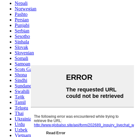
Nepali
Norwegian
Pashto
Persian
Punjabi
Serbian
Sesotho
Sinhala
Slovak
Slovenian
Somali
Samoan
Scots Gaelic
Shona
Sindhi
Sundanese
Swahili
Tajik
Tamil
Telugu
Thai
Ukrainian
Urdu
Uzbek
Vietnamese