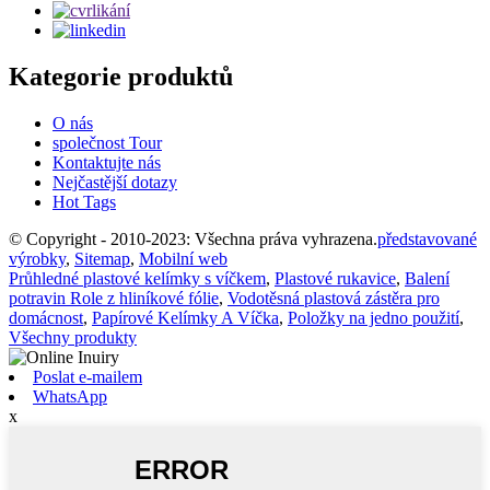
Kategorie produktů
O nás
společnost Tour
Kontaktujte nás
Nejčastější dotazy
Hot Tags
© Copyright - 2010-2023: Všechna práva vyhrazena.
představované
výrobky
,
Sitemap
,
Mobilní web
Průhledné plastové kelímky s víčkem
,
Plastové rukavice
,
Balení
potravin Role z hliníkové fólie
,
Vodotěsná plastová zástěra pro
domácnost
,
Papírové Kelímky A Víčka
,
Položky na jedno použití
,
Všechny produkty
Poslat e-mailem
WhatsApp
x