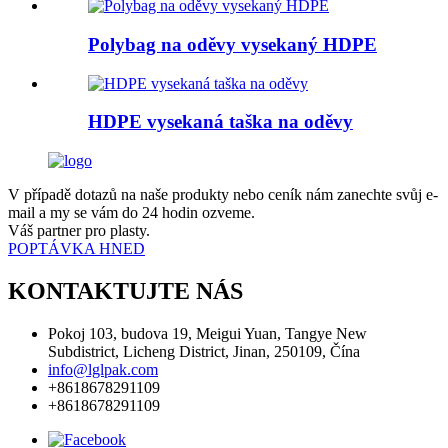
Polybag na oděvy vysekaný HDPE
HDPE vysekaná taška na oděvy
V případě dotazů na naše produkty nebo ceník nám zanechte svůj e-
mail a my se vám do 24 hodin ozveme.
Váš partner pro plasty.
POPTÁVKA HNED
KONTAKTUJTE NÁS
Pokoj 103, budova 19, Meigui Yuan, Tangye New
Subdistrict, Licheng District, Jinan, 250109, Čína
info@lglpak.com
+8618678291109
+8618678291109