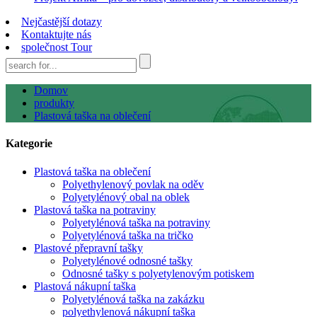
Nejčastější dotazy
Kontaktujte nás
společnost Tour
Domov
produkty
Plastová taška na oblečení
Kategorie
Plastová taška na oblečení
Polyethylenový povlak na oděv
Polyetylénový obal na oblek
Plastová taška na potraviny
Polyetylénová taška na potraviny
Polyetylénová taška na tričko
Plastové přepravní tašky
Polyetylénové odnosné tašky
Odnosné tašky s polyetylenovým potiskem
Plastová nákupní taška
Polyetylénová taška na zakázku
polyethylenová nákupní taška