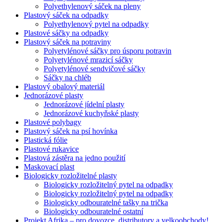
Polyethylenový sáček na pleny
Plastový sáček na odpadky
Polyethylenový pytel na odpadky
Plastové sáčky na odpadky
Plastový sáček na potraviny
Polyetylénové sáčky pro úsporu potravin
Polyetylénové mrazicí sáčky
Polyetylénové sendvičové sáčky
Sáčky na chléb
Plastový obalový materiál
Jednorázové plasty
Jednorázové jídelní plasty
Jednorázové kuchyňské plasty
Plastové polybagy
Plastový sáček na psí hovínka
Plastická fólie
Plastové rukavice
Plastová zástěra na jedno použití
Maskovací plast
Biologicky rozložitelné plasty
Biologicky rozložitelný pytel na odpadky
Biologicky rozložitelný pytel na odpadky
Biologicky odbouratelné tašky na trička
Biologicky odbouratelné ostatní
Projekt Afrika – pro dovozce, distributory a velkoobchody!