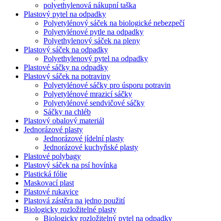
polyethylenová nákupní taška
Plastový pytel na odpadky
Polyetylénový sáček na biologické nebezpečí
Polyetylénové pytle na odpadky
Polyethylenový sáček na pleny
Plastový sáček na odpadky
Polyethylenový pytel na odpadky
Plastové sáčky na odpadky
Plastový sáček na potraviny
Polyetylénové sáčky pro úsporu potravin
Polyetylénové mrazicí sáčky
Polyetylénové sendvičové sáčky
Sáčky na chléb
Plastový obalový materiál
Jednorázové plasty
Jednorázové jídelní plasty
Jednorázové kuchyňské plasty
Plastové polybagy
Plastový sáček na psí hovínka
Plastická fólie
Maskovací plast
Plastové rukavice
Plastová zástěra na jedno použití
Biologicky rozložitelné plasty
Biologicky rozložitelný pytel na odpadky