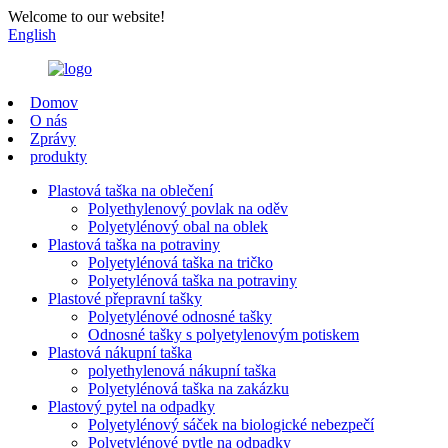
Welcome to our website!
English
Domov
O nás
Zprávy
produkty
Plastová taška na oblečení
Polyethylenový povlak na oděv
Polyetylénový obal na oblek
Plastová taška na potraviny
Polyetylénová taška na tričko
Polyetylénová taška na potraviny
Plastové přepravní tašky
Polyetylénové odnosné tašky
Odnosné tašky s polyetylenovým potiskem
Plastová nákupní taška
polyethylenová nákupní taška
Polyetylénová taška na zakázku
Plastový pytel na odpadky
Polyetylénový sáček na biologické nebezpečí
Polyetylénové pytle na odpadky