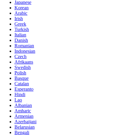
Japanese
Korean
Arabic
Irish
Greek
Turkish
Italian
Danish
Romanian
Indonesian
Czech
Afrikaans
Swedish
Polish
Basque
Catalan
Esperanto
Hindi
Lao
Albanian
Amharic
Armenian
Azerbaijani
Belarusian
Bengali