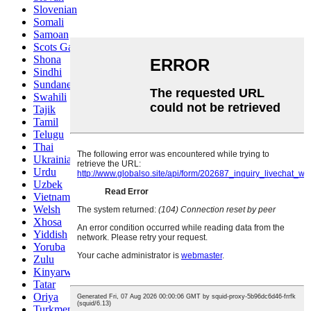
Slovenian
Somali
Samoan
Scots Gaelic
Shona
Sindhi
Sundanese
Swahili
Tajik
Tamil
Telugu
Thai
Ukrainian
Urdu
Uzbek
Vietnamese
Welsh
Xhosa
Yiddish
Yoruba
Zulu
Kinyarwanda
Tatar
Oriya
Turkmen