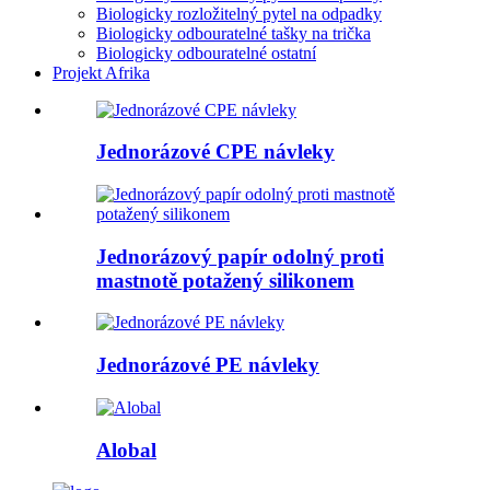
Biologicky rozložitelný pytel na odpadky
Biologicky odbouratelné tašky na trička
Biologicky odbouratelné ostatní
Projekt Afrika
Jednorázové CPE návleky
Jednorázový papír odolný proti
mastnotě potažený silikonem
Jednorázové PE návleky
Alobal