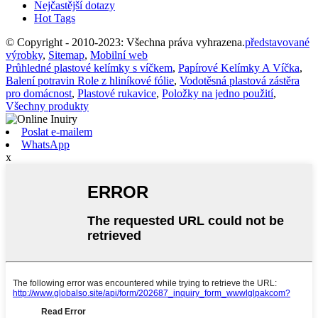
Nejčastější dotazy
Hot Tags
© Copyright - 2010-2023: Všechna práva vyhrazena.
představované
výrobky
,
Sitemap
,
Mobilní web
Průhledné plastové kelímky s víčkem
,
Papírové Kelímky A Víčka
,
Balení potravin Role z hliníkové fólie
,
Vodotěsná plastová zástěra
pro domácnost
,
Plastové rukavice
,
Položky na jedno použití
,
Všechny produkty
Poslat e-mailem
WhatsApp
x