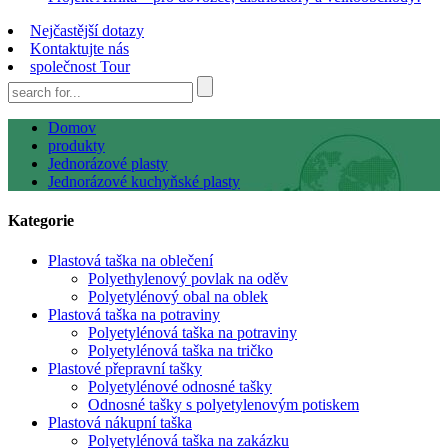
Nejčastější dotazy
Kontaktujte nás
společnost Tour
Domov
produkty
Jednorázové plasty
Jednorázové kuchyňské plasty
Kategorie
Plastová taška na oblečení
Polyethylenový povlak na oděv
Polyetylénový obal na oblek
Plastová taška na potraviny
Polyetylénová taška na potraviny
Polyetylénová taška na tričko
Plastové přepravní tašky
Polyetylénové odnosné tašky
Odnosné tašky s polyetylenovým potiskem
Plastová nákupní taška
Polyetylénová taška na zakázku