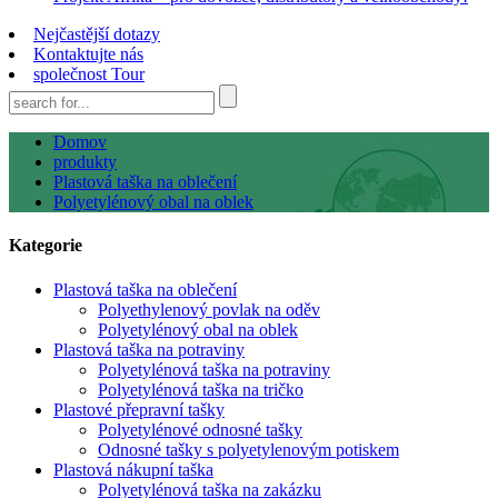
Nejčastější dotazy
Kontaktujte nás
společnost Tour
Domov
produkty
Plastová taška na oblečení
Polyetylénový obal na oblek
Kategorie
Plastová taška na oblečení
Polyethylenový povlak na oděv
Polyetylénový obal na oblek
Plastová taška na potraviny
Polyetylénová taška na potraviny
Polyetylénová taška na tričko
Plastové přepravní tašky
Polyetylénové odnosné tašky
Odnosné tašky s polyetylenovým potiskem
Plastová nákupní taška
Polyetylénová taška na zakázku