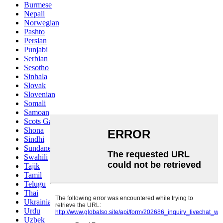
Burmese
Nepali
Norwegian
Pashto
Persian
Punjabi
Serbian
Sesotho
Sinhala
Slovak
Slovenian
Somali
Samoan
Scots Gaelic
Shona
Sindhi
Sundanese
Swahili
Tajik
Tamil
Telugu
Thai
Ukrainian
Urdu
Uzbek