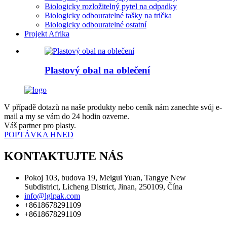
Biologicky rozložitelný pytel na odpadky
Biologicky odbouratelné tašky na trička
Biologicky odbouratelné ostatní
Projekt Afrika
Plastový obal na oblečení
V případě dotazů na naše produkty nebo ceník nám zanechte svůj e-
mail a my se vám do 24 hodin ozveme.
Váš partner pro plasty.
POPTÁVKA HNED
KONTAKTUJTE NÁS
Pokoj 103, budova 19, Meigui Yuan, Tangye New
Subdistrict, Licheng District, Jinan, 250109, Čína
info@lglpak.com
+8618678291109
+8618678291109