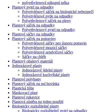
polyethylenová nákupní taška
Plastový pytel na odpadky
Polyetylénový sáček na biologické nebezpečí
Polyetylénové pytle na odpadky
Polyethylenový sáček na pleny
Plastový sáček na odpadky
Polyethylenový pytel na odpadky
Plastové sáčky na odpadky
Plastový sáček na potraviny
Polyetylénové sáčky pro úsporu potravin
Polyetylénové mrazicí sáčky
Polyetylénové sendvičové sáčky
Sáčky na chléb
Plastový obalový materiál
Jednorázové plasty
Jednorázové jídelní plasty
Jednorázové kuchyňské plasty
Plastové polybagy
Plastový sáček na psí hovínka
Plastická fólie
Maskovací plast
Plastové rukavice
Plastová zástěra na jedno použití
Biologicky rozložitelné plasty
Biologicky rozložitelný pytel na odpadky