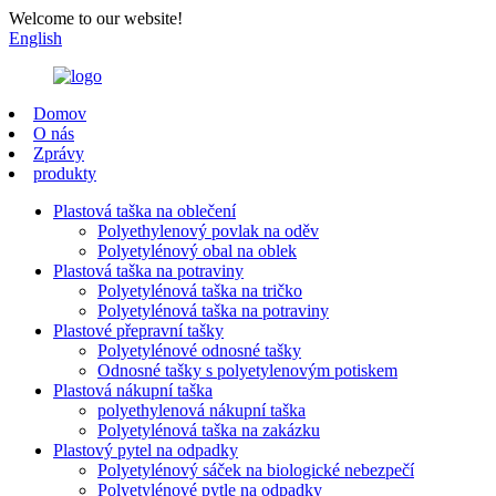
Welcome to our website!
English
Domov
O nás
Zprávy
produkty
Plastová taška na oblečení
Polyethylenový povlak na oděv
Polyetylénový obal na oblek
Plastová taška na potraviny
Polyetylénová taška na tričko
Polyetylénová taška na potraviny
Plastové přepravní tašky
Polyetylénové odnosné tašky
Odnosné tašky s polyetylenovým potiskem
Plastová nákupní taška
polyethylenová nákupní taška
Polyetylénová taška na zakázku
Plastový pytel na odpadky
Polyetylénový sáček na biologické nebezpečí
Polyetylénové pytle na odpadky