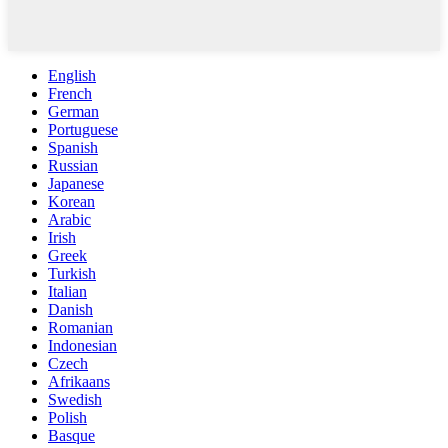
English
French
German
Portuguese
Spanish
Russian
Japanese
Korean
Arabic
Irish
Greek
Turkish
Italian
Danish
Romanian
Indonesian
Czech
Afrikaans
Swedish
Polish
Basque