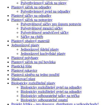
Polyethylenový sáček na pleny
Plastový sáček na odpadky
Polyethylenový pytel na odpadky
Plastové sáčky na odpadky
Plastový sáček na potraviny
Polyetylénové sáčky pro úsporu potravin
Polyetylénové mrazicí sáčky
Polyetylénové sendvičové sáčky
Sáčky na chléb
Plastový obalový materiál
Jednorázové plasty
Jednorázové jídelní plasty
Jednorázové kuchyňské plasty
Plastové polybagy
Plastový sáček na psí hovínka
Plastická fólie
Plastové rukavice
Plastová zástěra na jedno použití
Maskovací plast
Biologicky rozložitelné plasty
Biologicky rozložitelný pytel na odpadky
Biologicky rozložitelný pytel na odpadky
Biologicky odbouratelné tašky na trička
Biologicky odbouratelné ostatní
Projekt Afrika – pro dovozce, distributory a velkoobchody!