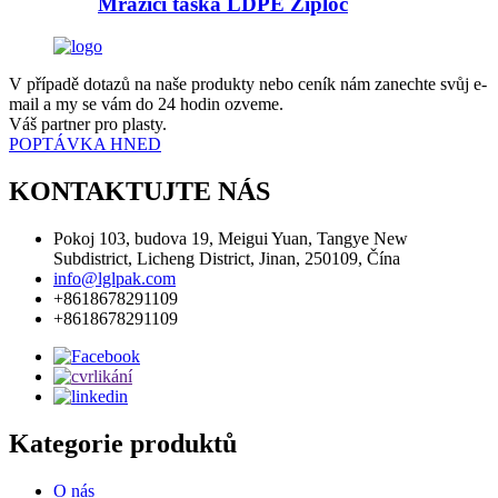
Mrazicí taška LDPE Ziploc
V případě dotazů na naše produkty nebo ceník nám zanechte svůj e-
mail a my se vám do 24 hodin ozveme.
Váš partner pro plasty.
POPTÁVKA HNED
KONTAKTUJTE NÁS
Pokoj 103, budova 19, Meigui Yuan, Tangye New
Subdistrict, Licheng District, Jinan, 250109, Čína
info@lglpak.com
+8618678291109
+8618678291109
Kategorie produktů
O nás