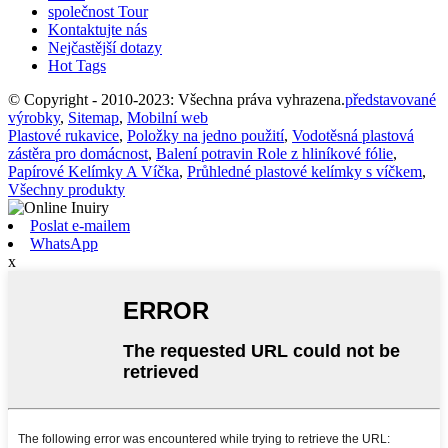
společnost Tour
Kontaktujte nás
Nejčastější dotazy
Hot Tags
© Copyright - 2010-2023: Všechna práva vyhrazena.
představované
výrobky
,
Sitemap
,
Mobilní web
Plastové rukavice
,
Položky na jedno použití
,
Vodotěsná plastová
zástěra pro domácnost
,
Balení potravin Role z hliníkové fólie
,
Papírové Kelímky A Víčka
,
Průhledné plastové kelímky s víčkem
,
Všechny produkty
Poslat e-mailem
WhatsApp
x