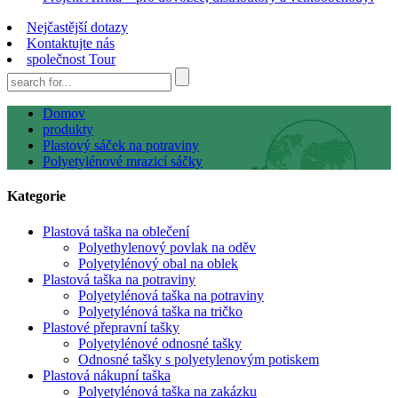
Nejčastější dotazy
Kontaktujte nás
společnost Tour
Domov
produkty
Plastový sáček na potraviny
Polyetylénové mrazicí sáčky
Kategorie
Plastová taška na oblečení
Polyethylenový povlak na oděv
Polyetylénový obal na oblek
Plastová taška na potraviny
Polyetylénová taška na potraviny
Polyetylénová taška na tričko
Plastové přepravní tašky
Polyetylénové odnosné tašky
Odnosné tašky s polyetylenovým potiskem
Plastová nákupní taška
Polyetylénová taška na zakázku