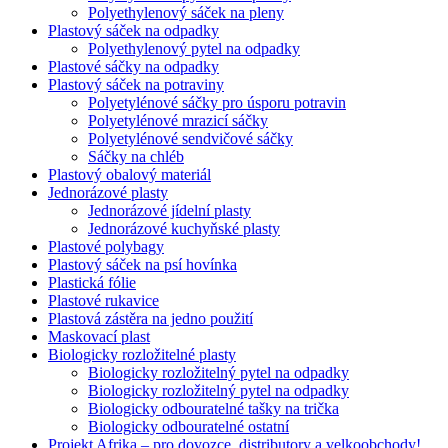
Polyethylenový sáček na pleny
Plastový sáček na odpadky
Polyethylenový pytel na odpadky
Plastové sáčky na odpadky
Plastový sáček na potraviny
Polyetylénové sáčky pro úsporu potravin
Polyetylénové mrazicí sáčky
Polyetylénové sendvičové sáčky
Sáčky na chléb
Plastový obalový materiál
Jednorázové plasty
Jednorázové jídelní plasty
Jednorázové kuchyňské plasty
Plastové polybagy
Plastový sáček na psí hovínka
Plastická fólie
Plastové rukavice
Plastová zástěra na jedno použití
Maskovací plast
Biologicky rozložitelné plasty
Biologicky rozložitelný pytel na odpadky
Biologicky rozložitelný pytel na odpadky
Biologicky odbouratelné tašky na trička
Biologicky odbouratelné ostatní
Projekt Afrika – pro dovozce, distributory a velkoobchody!