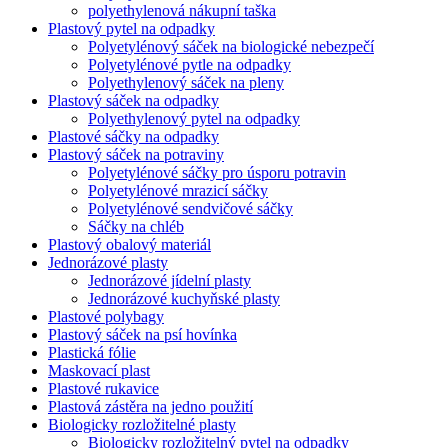
polyethylenová nákupní taška
Plastový pytel na odpadky
Polyetylénový sáček na biologické nebezpečí
Polyetylénové pytle na odpadky
Polyethylenový sáček na pleny
Plastový sáček na odpadky
Polyethylenový pytel na odpadky
Plastové sáčky na odpadky
Plastový sáček na potraviny
Polyetylénové sáčky pro úsporu potravin
Polyetylénové mrazicí sáčky
Polyetylénové sendvičové sáčky
Sáčky na chléb
Plastový obalový materiál
Jednorázové plasty
Jednorázové jídelní plasty
Jednorázové kuchyňské plasty
Plastové polybagy
Plastový sáček na psí hovínka
Plastická fólie
Maskovací plast
Plastové rukavice
Plastová zástěra na jedno použití
Biologicky rozložitelné plasty
Biologicky rozložitelný pytel na odpadky