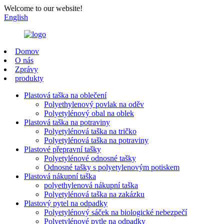
Welcome to our website!
English
Domov
O nás
Zprávy
produkty
Plastová taška na oblečení
Polyethylenový povlak na oděv
Polyetylénový obal na oblek
Plastová taška na potraviny
Polyetylénová taška na tričko
Polyetylénová taška na potraviny
Plastové přepravní tašky
Polyetylénové odnosné tašky
Odnosné tašky s polyetylenovým potiskem
Plastová nákupní taška
polyethylenová nákupní taška
Polyetylénová taška na zakázku
Plastový pytel na odpadky
Polyetylénový sáček na biologické nebezpečí
Polyetylénové pytle na odpadky