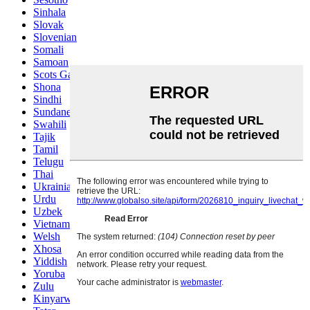
Sinhala
Slovak
Slovenian
Somali
Samoan
Scots Gaelic
Shona
Sindhi
Sundanese
Swahili
Tajik
Tamil
Telugu
Thai
Ukrainian
Urdu
Uzbek
Vietnamese
Welsh
Xhosa
Yiddish
Yoruba
Zulu
Kinyarwanda